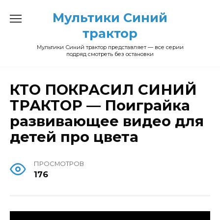
Перейти
Мультики Синий
к
трактор
содержанию
Мультики Синий трактор представляет — все серии
подряд смотреть без остановки
КТО ПОКРАСИЛ СИНИЙ
ТРАКТОР — Поиграйка
развивающее видео для
детей про цвета
ПРОСМОТРОВ
176