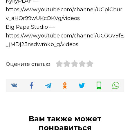
КукуPLAY —
https://www.youtube.com/channel/UCplCbur
v_aHOr99wUKcOKVg/videos
Big Papa Studio —
https://www.youtube.com/channel/UCGGv9fE
_jMDj23nsdwmkb_g/videos
Оцените статью
Вам также может
понравиться